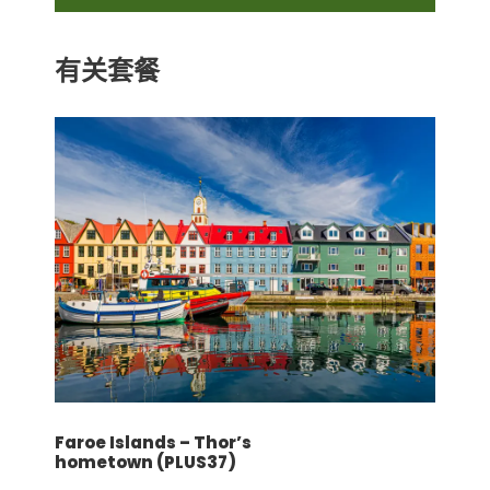
价格不包含
机场/车站和酒店的行李搬运服务
有关套餐
机场和车站协助（抵达和出发）
膳食：午餐和晚餐
导游和司机小费
飞机票
根据以下酒店或类似酒店：
罗马(3晚): Best Western Universo (4*)
那不勒斯(2晚): PALAZZO CARACCIOLO
NAPOLI (4*)
条款和条件
Faroe Islands – Thor’s
请点击此处！
hometown (PLUS37)