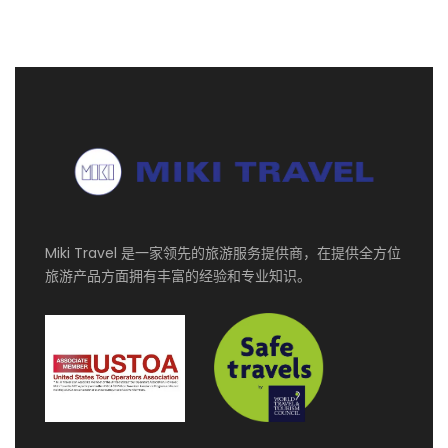
第二天
罗马
Sights of Rome’s historic centre: Colosseo, St.
Peter’s Basilica, Piazza Navona, Trevi Fountain,
and Piazza Spagna
Private vehicle with English speaking driver guide
for 10 hours
Miki Travel 是一家领先的旅游服务提供商，在提供全方位
第三天
罗马 - 那不勒斯
旅游产品方面拥有丰富的经验和专业知识。
Upon arrival, transfer to your hotel. Free time to
explore Naples. You may want to visit
attractions like the New Castle, Piazza Plebiscito,
the Fountain of Neptune and much more
Private vehicle with English speaking driver guide
for 10 hours