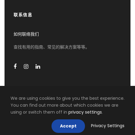
联系信息
第四天
那不勒斯 - 阿马尔菲 - 波西塔诺 - 那不
勒斯
如何联络我们
First drive to Amalfi and explore the scenic
查找有用的指南、常见的解决方案等等。
beauty of this town
Photostop at Duomo and Chiostro del Paradiso
Then off to Positano, a tiered village built onto
the side of the cliffs.
Photostop at the Church of Santa Maria
Assunta
Drive back to Naples.
Private vehicle with English speaking driver guide
We are using cookies to give you the best experience.
for 12 hours
You can find out more about which cookies we are
0 travellers are considering this
using or switch them off in
privacy settings
.
COPYRIGHT 2026 MIKI TRAVEL ASIA, ALL RIGHT
tour right now!
RESERVED
Privacy Settings
Accept
第五天
那不勒斯 - 罗马