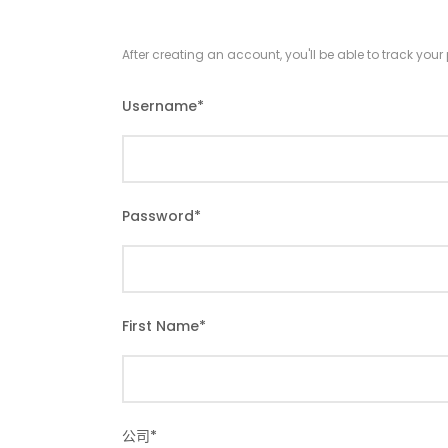
After creating an account, you'll be able to track you
Username
*
Password
*
First Name
*
公司
*