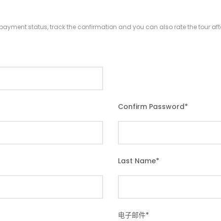
r payment status, track the confirmation and you can also rate the tour afte
Confirm Password
*
Last Name
*
电子邮件
*