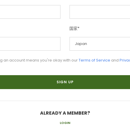
国家
*
ng an account means you're okay with our
Terms of Service
and
Priva
ALREADY A MEMBER?
LOGIN